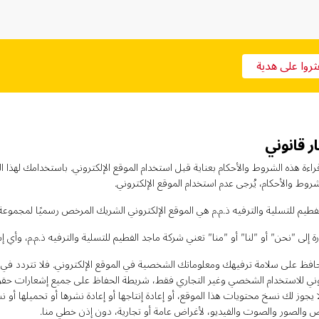
ثروا على هدية
ر قانوني
اءة هذه الشروط والأحكام بعناية قبل استخدام الموقع الإلكتروني. باستخدامك لهذا ا
روط والأحكام، يُرجى عدم استخدام الموقع الإلكتروني.
فطيم للتسلية والترفيه ذ.م.م هي الموقع الإلكتروني الشريك المرخص رسميًا لمجموعة
ة إلى "نحن" أو "لنا" أو "منا" تعني شركة ماجد الفطيم للتسلية والترفيه ذ.م.م، وأي 
افظ على سلامة ترفيهك ومعلوماتك الشخصية في الموقع الإلكتروني. فلا تتردد في 
روني للاستخدام الشخصي وغير التجاري فقط، شريطة الحفاظ على جميع إشعارات حقوق 
 يجوز لك نسخ محتويات هذا الموقع، أو إعادة إنتاجها أو إعادة نشرها أو تحميلها أو 
 والصور والصوت والفيديو، لأغراض عامة أو تجارية، دون إذن خطي منا.