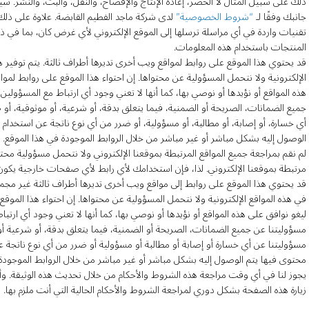
ذلك على سبيل المثال لا الحصر، إعادة الإنتاج والإفصاح، والنقل، والبث، والنشر.
جانبك وفقًا لـ
“شروط الخصوصية”
لدى شركة ماجد الفطيم القابضة. علاوة على ذلك، 
تقنيات واردة في أي مراسلة ترسلها إلى الموقع الإلكتروني لأي غرض كان، بما في 
المنتجات باستخدام هذه المعلومات.
قد يحتوي هذا الموقع على روابط لمواقع ويب أخرى تديرها أطراف ثالثة. يتم توفير ه
الإلكترونية ولا نتحمل المسؤولية عن محتواها. إن احتواء هذا الموقع على روابط لموا
هذه المواقع أو نؤيدها أو نوصي بها، كما أنها لا تعني وجود أي ارتباط مع المسؤول
جميع الضمانات، الصريحة أو الضمنية، فيما يتعلق بدقة، أو شرعية، أو موثوقية، أ
أي خسارة، أو إصابة، أو مطالبة، أو مسؤولية، أو ضرر من أي نوع ناتجة عن استخدام
الوصول إليه بشكل مباشر أو غير مباشر من خلال الروابط الموجودة في هذا الموقع.
لم نقم بمراجعة جميع المواقع المرتبطة بموقعنا الإلكتروني ولا نتحمل مسؤولية م
مرتبطة بموقعنا الإلكتروني. لذا، فإن استخدامك لأي رابط لأي صفحات خارجية يك
قد يحتوي هذا الموقع على روابط إلى مواقع ويب أخرى تديرها أطراف ثالثة غير مجمو
في هذه المواقع الإلكترونية ولا نتحمل المسؤولية عن محتواها. إن احتواء هذا الموقع 
ليغو نوافق على هذه المواقع أو نؤيدها أو نوصي بها، كما أنها لا تعني وجود أي ار
مسؤوليتنا عن جميع الضمانات، الصريحة أو الضمنية، فيما يتعلق بدقة، أو شرعية 
مسؤوليتنا عن أي خسارة أو إصابة أو مطالبة أو مسؤولية أو ضرر من أي نوع ناتجة 
محتوى فيها يتم الوصول إليه بشكل مباشر أو غير مباشر من خلال الروابط الموجودة 
يجوز لنا في أي وقت مراجعة هذه الشروط والأحكام من خلال تحديث هذه الوثيقة. وأ
زيارة هذه الصفحة بشكل دوري لمراجعة الشروط والأحكام الحالية التي أنت ملزم بها.