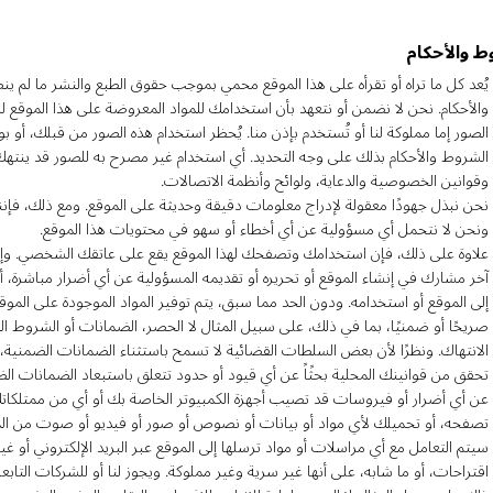
ط والأحكام
يُعد كل ما تراه أو تقرأه على هذا الموقع محمي بموجب حقوق الطبع والنشر ما لم ي
والأحكام. نحن لا نضمن أو نتعهد بأن استخدامك للمواد المعروضة على هذا الموقع لن ين
الصور إما مملوكة لنا أو تُستخدم بإذن منا. يُحظر استخدام هذه الصور من قبلك،
الشروط والأحكام بذلك على وجه التحديد. أي استخدام غير مصرح به للصور قد ينتهك 
وقوانين الخصوصية والدعاية، ولوائح وأنظمة الاتصالات.
نحن نبذل جهودًا معقولة لإدراج معلومات دقيقة وحديثة على الموقع. ومع ذلك، فإن
ونحن لا نتحمل أي مسؤولية عن أي أخطاء أو سهو في محتويات هذا الموقع.
علاوة على ذلك، فإن استخدامك وتصفحك لهذا الموقع يقع على عاتقك الشخصي. وإلى
آخر مشارك في إنشاء الموقع أو تحريره أو تقديمه المسؤولية عن أي أضرار مباشرة، أو
إلى الموقع أو استخدامه. ودون الحد مما سبق، يتم توفير المواد الموجودة على الم
صريحًا أو ضمنيًا، بما في ذلك، على سبيل المثال لا الحصر، الضمانات أو الشروط ال
الانتهاك. ونظرًا لأن بعض السلطات القضائية لا تسمح باستثناء الضمانات الضمنية، 
تحقق من قوانينك المحلية بحثًاً عن أي قيود أو حدود تتعلق باستبعاد الضمانات ال
عن أي أضرار أو فيروسات قد تصيب أجهزة الكمبيوتر الخاصة بك أو أي من ممتلكاتك
تصفحه، أو تحميلك لأي مواد أو بيانات أو نصوص أو صور أو فيديو أو صوت من الم
سيتم التعامل مع أي مراسلات أو مواد ترسلها إلى الموقع عبر البريد الإلكتروني أو غي
اقتراحات، أو ما شابه، على أنها غير سرية وغير مملوكة. ويجوز لنا أو للشركات التا