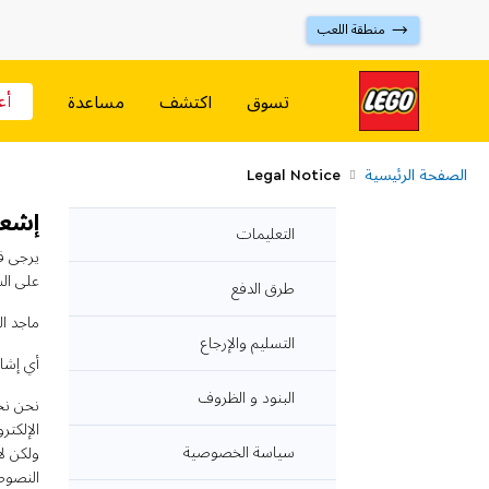
⟶ منطقة اللعب
أع
تسوق
اكتشف
مساعدة
الصفحة الرئيسية
Legal Notice
إشعا
التعليمات
يرجى قر
على الش
طرق الدفع
ماجد ال
التسليم والإرجاع
أي إشار
البنود و الظروف
نحن نح
الإلكت
سياسة الخصوصية
ولكن لا
النصوص