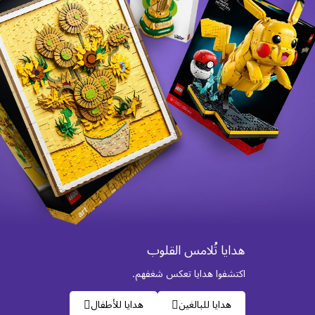
هدايا تُلامس القلوب
اكتشفوا هدايا تعكس شغفهم.
هدايا للبالغين
هدايا للأطفال