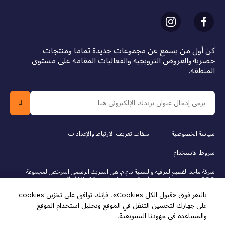
كن أول من يسمع عن مجموعات جديدة تماما ومنتجات
حصرية والعروض الترويجية والفعاليات المقامة على مستوى
المنطقة.
سياسة الخصوصية
ملفات تعريف الارتباط والإعدادات
شروط الاستخدام
شركة ماجد الفطيم للترفيه والتسلية ذ.م.م. هي الشريك الرسمي المرخص لمجموعة
LEGO في دولة قطر. يجب أن يكون عمر المشتري 18 عامًا أو أكثر لإجراء عملية
الشراء عبر الإنترنت. LEGO، وشعار LEGO، والشخصية المصغرة، ودوبلو، وشعار
بالنقر فوق «قبول الكل Cookies»، فإنك توافق على تخزين cookies
فريندز، وشعار الشخصيات المصغرة، ودريمز، ونينجاجو، وفيدييو، ومايندستورمز هي
علامات تجارية لمجموعة LEGO. © 2025 مجموعة LEGO. جميع الحقوق محفوظة.
على جهازك لتحسين التنقل في الموقع وتحليل استخدام الموقع
استخدام هذا الموقع يعني موافقتك على شروط الاستخدام.
والمساعدة في جهودنا التسويقية.