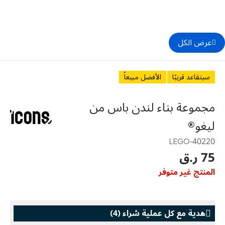
عرض الكل
سيتقاعد قريبًا
الأفضل مبيعاً
مجموعة بناء لندن باس من
ليغو®
40220-LEGO
75 ر.ق
المنتج غير متوفر
هدية مع كل عملية شراء
(
4
)