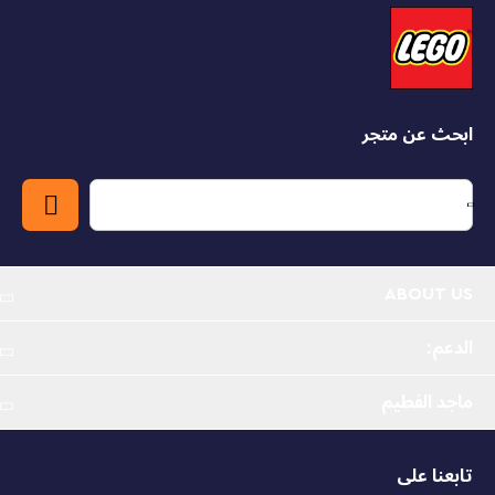
تتضمن هذه المجموعة أكثر من 170 قطعة وتوفر تجربة تركيب
ولعب مناسبة لعمر 7-12 سنة.
يبلغ مقاسها أكثر من 2 بوصة (6 سم) ارتفاعاً و4 بوصة (11
سم) طولاً و1 بوصة (3 سم) عرضاً.
ابحث عن متجر
ABOUT US
الدعم:
ماجد الفطيم
تابعنا على