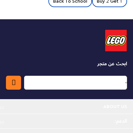
Back To School
Buy 2 Get 1
Fun and functional – The metal ring attaches easily
and securely to keys, backpacks and more,
bringing Super Hero style wherever it is used
Gift idea for kids – Measuring over 3.5 in. (9 cm)
long, the Harley Quinn™ Key Chain is a treat for
fans of both LEGO® playsets and Super Hero
movies
ابحث عن متجر
ABOUT US
الدعم: