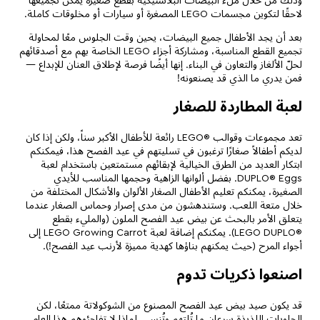
وذلك من خلال ملء البيضات البلاستيكية بقطع صغيرة يمكن تجميعها
لاحقًا لتكوين مجسمات LEGO المصغرة أو سيارات أو مخلوقات كاملة.
بعد أن يجد الأطفال جميع البيضات، يحين وقت الجلوس معًا لمحاولة
تجميع القطع المناسبة، ومشاركة أجزاء LEGO الخاصة بهم مع أصدقائهم
لحلّ الألغاز والتعاون في البناء. إنها أيضًا فرصة لإطلاق العنان للإبداع —
فمن يدري ما الذي قد يصنعونه!
لعبة المطاردة للصغار
تعد مجموعات وقوالب ®LEGO رائعة للأطفال الأكبر سناً، ولكن إذا كان
لديكم أطفالاً صغارًا ترغبون في تسليتهم في عيد الفصح هذا، فيمكنكم
ابتكار العديد من الطرق الخيالية لإبقائهم مستمتعين باستخدام لعبة
DUPLO® Eggs. بفضل ألوانها الزاهية وحجمها المناسب للأيدي
الصغيرة، يمكنكم تعليم الأطفال الصغار الألوان والأشكال المختلفة من
خلال متعة اللعب. وستندهشون من مدى إصرار وحماس الصغار عندما
يتعلق الأمر بالبحث عن بيض عيد الفصح الملون (والمليء بقطع
®LEGO DUPLO). يمكنكم إضافة لعبة LEGO Growing Carrot إلى
أجواء المرح (حيث يمكنهم بناؤها كهدية مميزة لأرنب عيد الفصح!).
اصنعوا ذكريات تدوم
قد يكون صيد بيض عيد الفصح المصنوع من الشوكولاتة ممتعًا، لكن
الحلويات اللذيذة سرعان ما تُلتهم وتُنسى. لماذا لا تفاجئوهم هذا العام