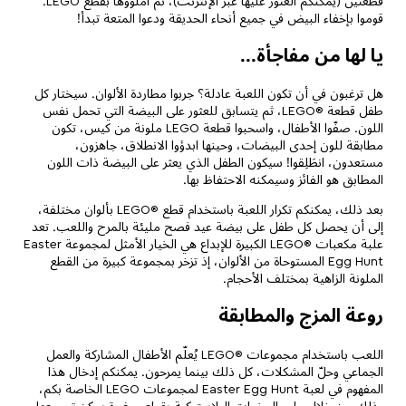
قطعتين (يمكنكم العثور عليها عبر الإنترنت)، ثم املؤوها بقطع LEGO.
قوموا بإخفاء البيض في جميع أنحاء الحديقة ودعوا المتعة تبدأ!
يا لها من مفاجأة...
هل ترغبون في أن تكون اللعبة عادلة؟ جربوا مطاردة الألوان. سيختار كل
طفل قطعة ®LEGO، ثم يتسابق للعثور على البيضة التي تحمل نفس
اللون. صفّوا الأطفال، واسحبوا قطعة LEGO ملونة من كيس، تكون
مطابقة للون إحدى البيضات، وحينها ابدؤوا الانطلاق، جاهزون،
مستعدون، انطَلِقوا! سيكون الطفل الذي يعثر على البيضة ذات اللون
المطابق هو الفائز وسيمكنه الاحتفاظ بها.
بعد ذلك، يمكنكم تكرار اللعبة باستخدام قطع ®LEGO بألوان مختلفة،
إلى أن يحصل كل طفل على بيضة عيد فصح مليئة بالمرح واللعب. تعد
علبة مكعبات ®LEGO الكبيرة للإبداع هي الخيار الأمثل لمجموعة Easter
Egg Hunt المستوحاة من الألوان، إذ تزخر بمجموعة كبيرة من القطع
الملونة الزاهية بمختلف الأحجام.
روعة المزج والمطابقة
اللعب باستخدام مجموعات ®LEGO يُعلّم الأطفال المشاركة والعمل
الجماعي وحلّ المشكلات، كل ذلك بينما يمرحون. يمكنكم إدخال هذا
المفهوم في لعبة Easter Egg Hunt لمجموعات LEGO الخاصة بكم،