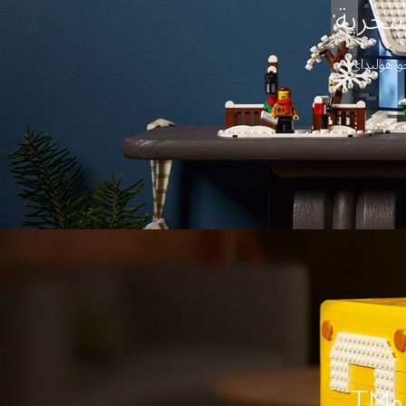
سحرية
و هوليداي.
T