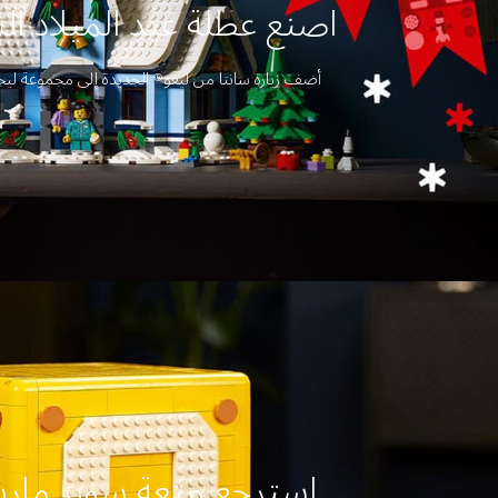
اصنع عطلة عيد الميلاد ال
أضف زيارة سانتا من ليغو® الجديدة إلى مجموعة ليج
استرجع متعة سوبر ماريوM