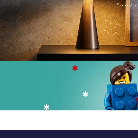
دياز فيندر®.