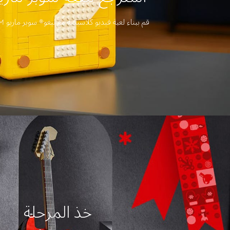
قم ببناء لعبة فيديو كلاسيكية مع ليغو® سوبر ماريو 64TM؟ بلك.
خذ المرحلة