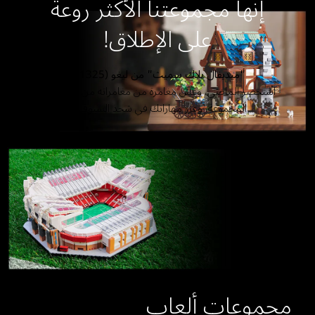
إنها مجموعتنا الأكثر روعة
على الإطلاق!
"ميديفال بلاك سميث" من ليغو (21325)
استحضر الماضي، وعش مغامرة من مغامراته من خلال هذه
المجموعة، وعزز مهاراتك في شحذ السيوف...
مجموعات ألعاب