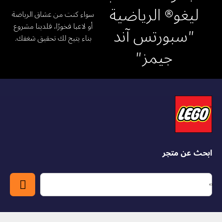
ليغو® الرياضية
سواء كنت من عشاق الرياضة
أو لاعبا فخورًا، فلدينا مشروع
"سبورتس آند
بناء يتيح لك تحقيق شغفك.
جيمز"
ابحث عن متجر