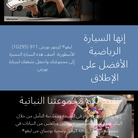
إنها السيارة
الرياضية
ليغو® كريتور بورش 911 (10295)
الأسطورية. أضف هذه السيارة المميزة
الأفضل على
إلى مجموعتك واحتفل بشغفك لسيارة
بورش.
الإطلاق
نقدم لكم مجموعتنا النباتية
إنها رائعة لإيجاد الإلهام في الطبيعة وممارسة التأمل من خلال
البناء. نقدم لكم مجموعتين جديدتين ورائعتين من النباتات في
مجموعة بوتانيكال: باقة الزهور وشجرة بونساي من ليغو® .