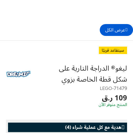
عرض الكل
سيتقاعد قريبًا
ليغو® الدراجة النارية على
شكل قطة الخاصة بزوي
71479-LEGO
109 ر.ق
المنتج متوفر الآن
هدية مع كل عملية شراء
(
4
)