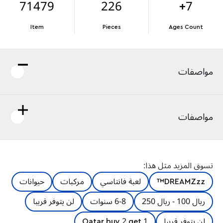
71479
226
7+
Item
Pieces
Ages Count
مواصفات
مواصفات
تسوق المزيد مثل هذا:
DREAMZzz™
لعبة فانتاسي
مركبات
حيوانات
ريال 100 - ريال 250
6-8 سنوات
لن يتوفر قريبا
لن يتوفر قريبا
Qatar buy 2 get 1