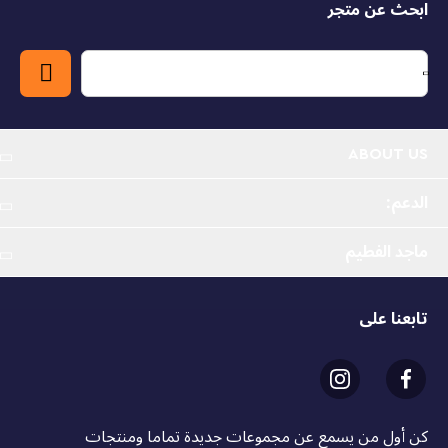
ابحث عن متجر
التفصيلية.
3 حيوانات سفاري في مجموعة واحدة تتضمن لعبة الأسد -
يمكن للأولاد والبنات بعمر 9 سنوات فما فوق بناء وإعادة بناء 3
نماذج مختلفة باستخدام نفس المكعبات في مجموعة بناء
حيوانات السفاري البرية 3 في 1 من ليغو® كريتور
ABOUT US
مجموعة لعب حيوانات سفاري مع خيارات لعب لا حصر لها -
يمكن للأطفال الاستمتاع بقصص ممتعة مع 3 مجموعات
الدعم:
مختلفة: لعبة الزرافة مع لعبة فلامنغو، ولعبتي غزال ولعبة أسد
مع شجرة وفراشة
ماجد الفطيم
مجسمات حيوانات متحركة - يمكن للعبة الزرافة تحريك
ساقيها ورقبتها الطويلة وذيلها وأذنيها، ويمكن للعبتي الغزال
تابعنا على
تحريك أرجلها ورقبتها وأذنيها، ويمكن للعبة الأسد تحريك
ساقيها وذيلها وأقدامها
نماذج العرض – يمكن أن تقف جميع نماذج حيوانات ليغو®
الثلاثة بمفردها ليعرضها الأطفال على الرف أو الطاولة بجانب
السرير بعد الانتهاء من مغامرات لعب الأدوار في رحلات
كن أول من يسمع عن مجموعات جديدة تماما ومنتجات