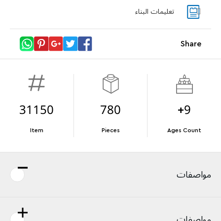
تعليمات البناء
With purchases of Koenigsegg Sadair's Spear
وBlastoise (72153). العرض سارٍ حتى نفاد الكمية.
Megacar (42232). While supplies last.*
Share
تفاصيل العرض
Terms & Conditions
31150
780
9+
Item
Pieces
Ages Count
مواصفات
مواصفات