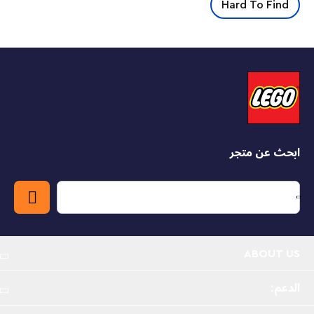
المفضلة. تحتوي المجسمات الصغيرة على أرجل قابلة للفصل،
Hard To Find
حتى تتمكن من وضعها حول الطاولة لإعادة إنشاء المشهد الأيقوني
لمجلس إلروند.
خصص الوقت لك
تم تصميم مجموعة البناء المطلوبة للغاية هذه لمحبي فيلم "لورد
أوف ذا رينجز" ومحبي الأفلام الذين يقدرون التصميمات المذهلة.
استمتع ببناء وادي الأرض الأوسط - قم بإنشاء وعرض نسخة
ريفينديل من ليغو® مع مجموعة بناء ريفينديل (10316)
للبالغين من ليغو®
ابحث عن متجر
6,167 قطعة مملوءة بسحر مستوحى من الفيلم - هذه
المجموعة هي مشروع غامر مليء بالتفاصيل وهو مستوحى
في أصله من فيلم ذذا لورد أوف ذا رينجز بثلاثيته التي
سيتعرف إليها جميع المعجبين
ABOUT US
ديكور بتفاصيل مذهلة - تتضمن التفاصيل غرفة نوم فرودو
ودراسة إلروند، ويمكن عرض الأقسام المختلفة بشكل
الدعم:
منفصل: على سبيل المثال، يمكن رفع مجلس إلروند وفصله
النموذج الرئيسي