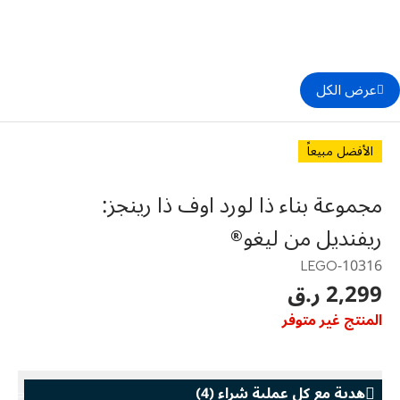
عرض الكل
الأفضل مبيعاً
مجموعة بناء ذا لورد اوف ذا رينجز:
ريفنديل من ليغو®
10316-LEGO
2,299 ر.ق
المنتج غير متوفر
هدية مع كل عملية شراء
(
4
)