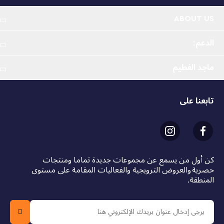
حكايات أسطورية أعيد تصورها بأسلوب ليغو® مونكي كيد™ -
ABOUT US
يتيح هذا النموذج المفصل (80039) للأطفال والعائلات لعب 3
قصص مونكي كينج من العوالم السماوية معاً
الدعم:
8 مجسمات صغيرة من ليغو® مع أسلحة وإكسسوارات -
ماجد الفطيم
مونكي كيد ومونكي كينج وواردن مونكي كينج وواريور مونكي
كينج وواريور مونكي كينج وهيفن فيري وتيشانج لاوجون وونيزها
وإيرلانج بالإضافة إلى الكلب السماوي
تابعنا على
القصر والحديقة والفرن - أعد إنشاء ميزات القصر الأسطوري
وما حوله بما في ذلك بوابة المدخل وشجرة الخوخ والفرن
ميزات لعب متنوعة - ادفع بوابة الدخول لجزء من السحب
وقدم رؤية كاملة لحديقة القصر والفرن. ضع واريور مونكي كينج
كن أول من يسمع عن مجموعات جديدة تماما ومنتجات
وإيرلانج على الحوامل الشفافة في وضعيات المعركة
حصرية والعروض الترويجية والفعاليات المقامة على مستوى
المنطقة.
فكرة هدية للأطفال بعمر 10 سنوات فما فوق - امنح مجموعة
ليغو® مونكي كيد™ هدية عيد ميلاد أو موسم أعياد أو مفاجأة
للأطفال الرائعين الذين يستمتعون بقصص مغامرات ملحمية