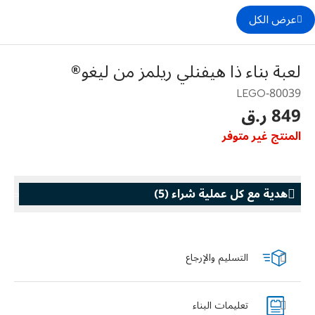
عرض الكل
لعبة بناء ذا هيفنلي ريلمز من ليغو®
80039-LEGO
849 ر.ق
المنتج غير متوفر
هدية مع كل عملية شراء
(
5
)
هدية مع كل عملية شراء
هدية مع كل
التسليم والإرجاع
k Family
LEGO® Koenigsegg Sadair's Spear
Steering Wheel
تعليمات البناء
With purchases of Koenigsegg Sadair's Spear
مُخفضة. حتى