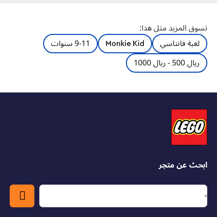
اجعل الأطفال متحمسين حول 3 حكايات كلاسيكية من مونكي
تسوق المزيد مثل هذا:
كينج مع لعبة المكعبات ليغو® مونكي كيد™ الترفيهية من ذا
هيفنلي ريلمز (80039). تتميز هذه اللعبة الشهيرة القابلة للبناء
لعبة فانتاسي
Monkie Kid
9-11 سنوات
للأعمار من 10 سنوات فما فوق بالقصر الرائع وما حوله، بما في
ذلك بوابة مدخل مزخرفة وحديقة مع شجرة خوخ وفرن. ادفع بوابة
ريال 500 - ريال 1000
المدخل لجز السحب وافتح النموذج لسهولة اللعب مع الحديقة
والفرن.
اجعل القصص تنبض بالحياة
تحتوي المجموعة على مجسم ليغو للكلب السماوي بالإضافة إلى 8
مجسمات صغيرة بما في ذلك 3 إصدارات من مونكي كينج للعب
كل قصة وحوامل شفافة للمحارب مونكي كينج وإرلانج لإعادة إنشاء
معركة ميدير. ابحث عن التعليمات خطوة بخطوة في الصندوق
وتحقق من تطبيق ليغو بيلدينج إنستراكشنز لأدوات المشاهدة
الرقمية.
ابحث عن متجر
بناء أساطير جديدة
ألعاب بناء ليجو مونكي كيد لهواة الجمع مستوحاة من الرحلة
الكلاسيكية إلى الرواية الغربية وهي طريقة رائعة للبالغين لمشاركة
أسطورة مونكي كينج مع الأطفال بطريقة عصرية ومرحة.