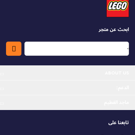
favorite tangerine trees grow on the deck; Usopp
climbs the masts and keeps watch from the crow's
nest; and Sanji takes pots down the stairs to the
kitchen. Includes 4 'Wanted' posters. The LEGO
Builder app lets kids zoom in, rotate models in 3D and
ابحث عن متجر
track progress. Set contains 1,376 pieces.
Pirate ship toy for kids – The Going Merry Pirate
Ship play-and-display set is a LEGO® ONE PIECE gift
for boys and girls aged 10 and up who are fans of
anime and the Netflix ONE PIECE live action show
ABOUT US
LEGO® ONE PIECE minifigures – The set comes
الدعم:
with authentically detailed minifigures of Monkey
D. Luffy, Zoro, Nami, Usopp and Sanji
ماجد الفطيم
LEGO® boat set for young pirates – The large ship
has masts, sails, a figurehead and a rudder, and,
تابعنا على
below deck, features a crew’s cabin, a kitchen,
food and poster storage and an accessory