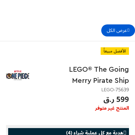
عرض الكل
الأفضل مبيعاً
LEGO® The Going
Merry Pirate Ship
75639-LEGO
599 ر.ق
المنتج غير متوفر
هدية مع كل عملية شراء
(
4
)