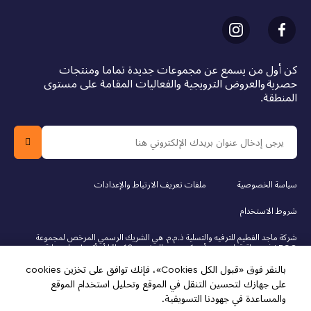
كن أول من يسمع عن مجموعات جديدة تماما ومنتجات
حصرية والعروض الترويجية والفعاليات المقامة على مستوى
المنطقة.
سياسة الخصوصية
ملفات تعريف الارتباط والإعدادات
شروط الاستخدام
شركة ماجد الفطيم للترفيه والتسلية ذ.م.م. هي الشريك الرسمي المرخص لمجموعة
LEGO في دولة قطر. يجب أن يكون عمر المشتري 18 عامًا أو أكثر لإجراء عملية
الشراء عبر الإنترنت. LEGO، وشعار LEGO، والشخصية المصغرة، ودوبلو، وشعار
بالنقر فوق «قبول الكل Cookies»، فإنك توافق على تخزين cookies
فريندز، وشعار الشخصيات المصغرة، ودريمز، ونينجاجو، وفيدييو، ومايندستورمز هي
علامات تجارية لمجموعة LEGO. © 2025 مجموعة LEGO. جميع الحقوق محفوظة.
على جهازك لتحسين التنقل في الموقع وتحليل استخدام الموقع
استخدام هذا الموقع يعني موافقتك على شروط الاستخدام.
والمساعدة في جهودنا التسويقية.