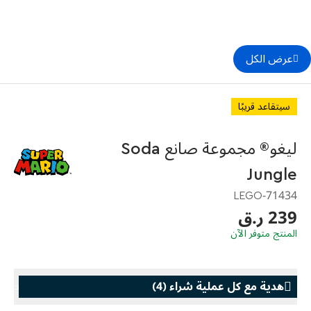
عرض الكل
سيتقاعد قريبًا
ليغو® مجموعة صانع Soda
Jungle
71434-LEGO
239 ر.ق
المنتج متوفر الآن
هدية مع كل عملية شراء
(
4
)