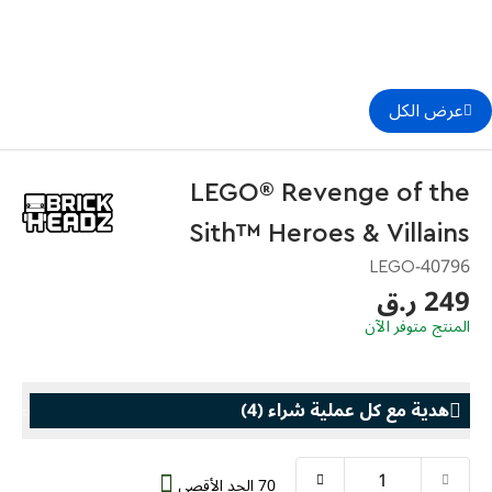
عرض الكل
LEGO® Revenge of the
Sith™ Heroes & Villains
40796-LEGO
249 ر.ق
المنتج متوفر الآن
هدية مع كل عملية شراء
(
4
)
70 الحد الأقصى
هدية مع كل عملية شراء
هدية مع كل