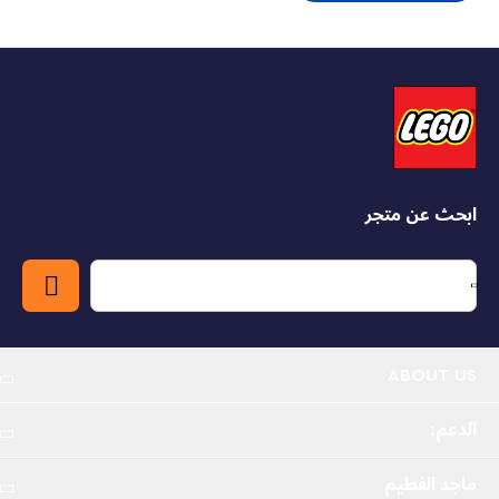
Brick-built
Star Wars
™ model kit – Mark the 20th
anniversary of the
Star Wars
: Revenge of the Sith™
fantasy adventure in LEGO® BrickHeadz™ style
with this heroes-and-villains set
Star Wars
™ BrickHeadz™ Revenge of the
5 LEGO®
Sith™ buildable figures – Anakin Skywalker, Padmé
Amidala, General Grievous, Mace Windu and
ابحث عن متجر
Emperor Palpatine with authentic accessories
Authentic details – Build Anakin Skywalker in his
black Jedi outfit, General Grievous with 2 arms that
can split into 4, Emperor Palpatine in his Sith robe
with 2 lightning bolts, and more
ABOUT US
Collectible building toys – The buildable LEGO®
الدعم:
figures in this set are part of a collection of LEGO
Star Wars
™ BrickHeadz™ characters
ماجد الفطيم