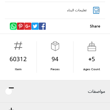
Steering Wheel
تعليمات البناء
With purchases of Koenigsegg Sadair's Spear
مُخفضة. حتى
Megacar (42232). While supplies last.*
Share
تفاصيل العرض
Terms & Conditions
60312
94
5+
Item
Pieces
Ages Count
مواصفات