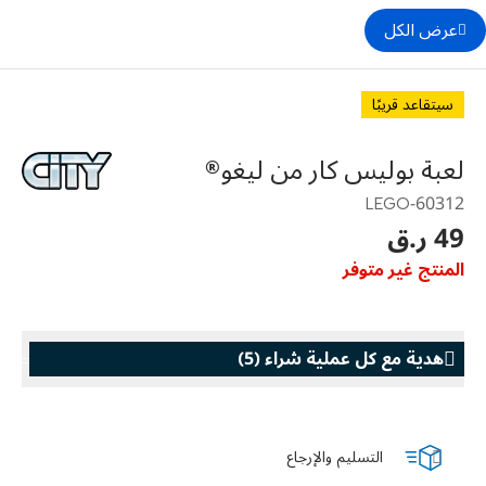
عرض الكل
سيتقاعد قريبًا
لعبة بوليس كار من ليغو®
60312-LEGO
49 ر.ق
المنتج غير متوفر
هدية مع كل عملية شراء
(
5
)
هدية مع كل عملية شراء
هدية مع كل
التسليم والإرجاع
k Family
LEGO® Koenigsegg Sadair's Spear