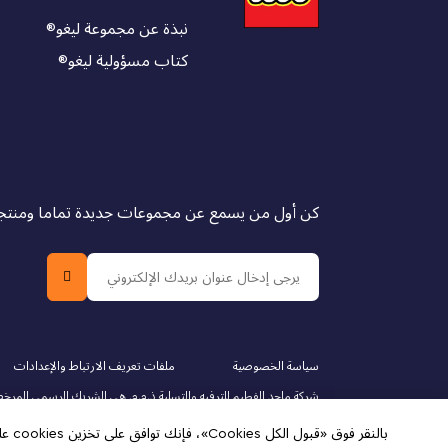
نبذة عن مجموعة ليغو
®
كتاب مسؤولية ليغو
®
كن أول من يسمع عن مجموعات جديدة تماما ومنتجات
سياسة الخصوصية
ملفات تعريف الارتباط والإعدادات
الاستخدام.
بالنقر فوق «قبول الكل Cookies»، فإنك توافق على تخزين cookies على جهازك لتحسين التنقل في الموقع وتحليل استخدام الموقع والمساعدة في جهودنا التسويقية.