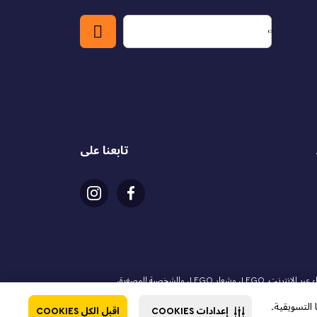
تابعنا على
شركة ماجد الفطيم للترفيه والتسلية ذ.م.م. هي الشريك الرسمي المرخص لمجموعة LEGO في دولة قطر. يجب أن يكون عمر المشتري 18 عامًا أو أكثر لإجراء عملية الشراء عبر الإنترنت. LEGO، وشعار LEGO، والشخصية المصغرة،
ندز، وشعار الشخصيات المصغرة، ودريمز، ونينجاجو، وفيدييو، ومايندستورمز هي علامات تجارية لمجموعة LEGO. © 2025 مجموعة LEGO. جميع الحقوق محفوظة. استخدام هذا الموقع يعني موافقتك على شروط
إعدادات COOKIES
اقبل الكل COOKIES