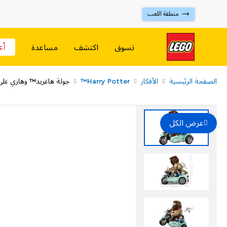
⟶ منطقة اللعب
أع
تسوق
اكتشف
مساعدة
الصفحة الرئيسية
الأفكار
Harry Potter™
جولة هاغريد™ وهاري على الد
عرض الكل