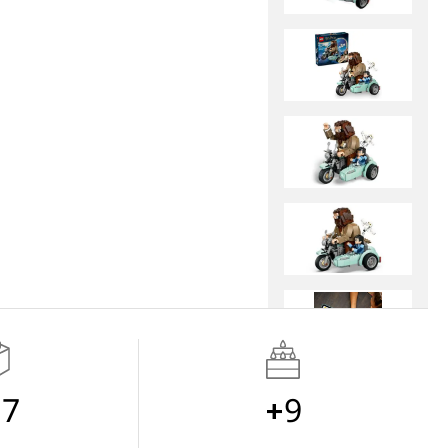
17
9+