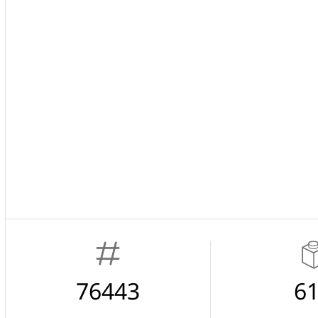
76443
6