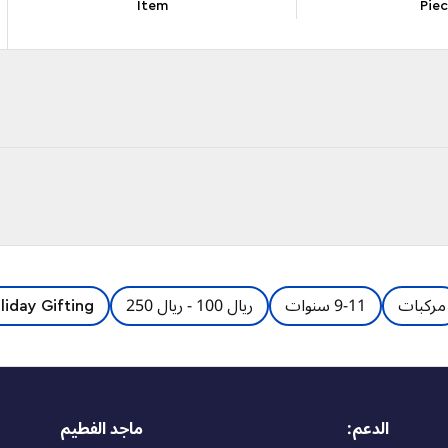
Item
Pie
مركبات
9-11 سنوات
ريال 100 - ريال 250
liday Gifting
الدعم:
ماجد الفطيم