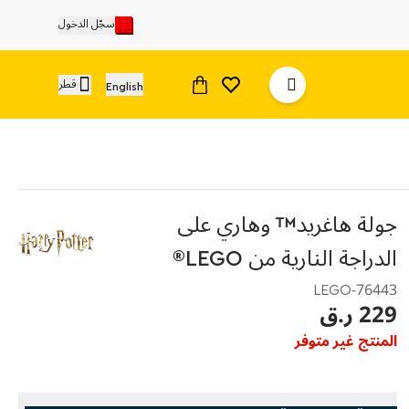
سجّل الدخول
قطر
English
جولة هاغريد™ وهاري على
الدراجة النارية من LEGO®
76443-LEGO
229 ر.ق
المنتج غير متوفر