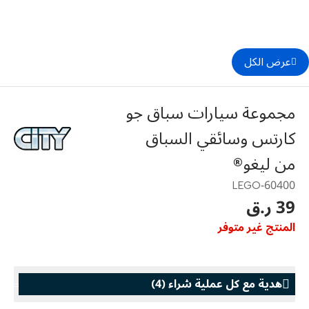
عرض الكل
مجموعة سيارات سباق جو
كارتس وسائقي السباق
من ليغو®
60400-LEGO
39 ر.ق
المنتج غير متوفر
هدية مع كل عملية شراء
(
4
)