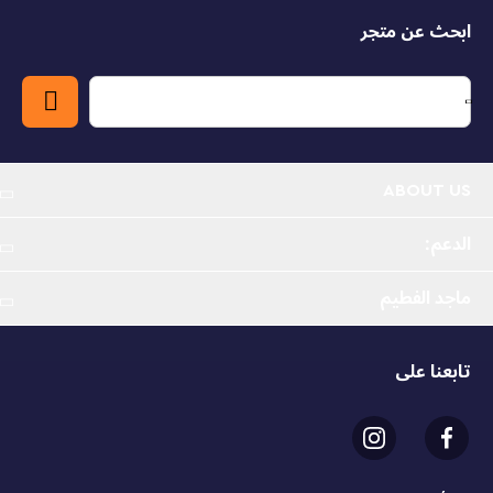
ابحث عن متجر
مجموعة ألعاب سباق جو كارت - استمتع بالسباق العملي مع
مجموعة بناء سيارات سباق جو كارتس وسائقي السباقات من
ليغو® سيتي للأطفال من عمر 5 سنوات فما فوق
ما محتويات مجموعة اللعب هذه؟ - كل ما يحتاجه الأطفال
لبناء سيارة سباق فيروزية اللون وسيارة برتقالية اللون بالإضافة
إلى مجسمين صغيرين لسائق السباق وعنصر على شكل كأس
ABOUT US
الفائز
الدعم:
اللعب التخيلي - ضع مجسمات سائق جو كارت الصغيرة من
ليغو® في قمرة القيادة لإطلاق العنان لعالم من اللعب
ماجد الفطيم
الإبداعي ورواية القصص
تتضمن دليلاً تفاعلياً - يمكن للأطفال تجميع وتدوير النماذج
تابعنا على
ثلاثية الأبعاد وتتبع تقدم البناء واستكشاف مجموعات اللعب
الافتراضية وحفظها في تطبيق ليغو® بيلدر البديهي
هل تبحث عن هدية ممتعة للأطفال بعمر 5 سنوات فما فوق؟
- فاجئ محبي جو كارت المفضلين لديك عندما تقدم هذه