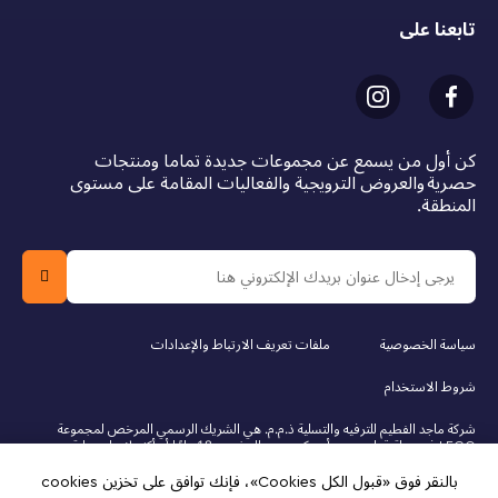
تابعنا على
كن أول من يسمع عن مجموعات جديدة تماما ومنتجات
حصرية والعروض الترويجية والفعاليات المقامة على مستوى
المنطقة.
سياسة الخصوصية
ملفات تعريف الارتباط والإعدادات
شروط الاستخدام
شركة ماجد الفطيم للترفيه والتسلية ذ.م.م. هي الشريك الرسمي المرخص لمجموعة
LEGO في دولة قطر. يجب أن يكون عمر المشتري 18 عامًا أو أكثر لإجراء عملية
الشراء عبر الإنترنت. LEGO، وشعار LEGO، والشخصية المصغرة، ودوبلو، وشعار
بالنقر فوق «قبول الكل Cookies»، فإنك توافق على تخزين cookies
فريندز، وشعار الشخصيات المصغرة، ودريمز، ونينجاجو، وفيدييو، ومايندستورمز هي
علامات تجارية لمجموعة LEGO. © 2025 مجموعة LEGO. جميع الحقوق محفوظة.