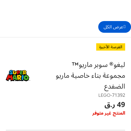
عرض الكل
الفرصة الأخيرة
ليغو® سوبر ماريو™
مجموعة بناء خاصية ماريو
الضفدع
71392-LEGO
49 ر.ق
المنتج غير متوفر