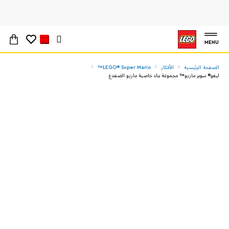
MENU
الصفحة الرئيسية
الأفكار
LEGO® Super Mario™
ليغو® سوبر ماريو™ مجموعة بناء خاصية ماريو الضفدع