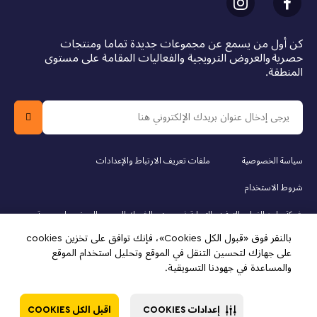
Valentine’s Day gift or a Mother’s Day gift
كن أول من يسمع عن مجموعات جديدة تماما ومنتجات
Measurements – The display features 440 pieces
حصرية والعروض الترويجية والفعاليات المقامة على مستوى
and measures over 7 in. (18 cm) high, 7 in. (17 cm)
المنطقة.
wide and 2 in. (5 cm) deep
سياسة الخصوصية
ملفات تعريف الارتباط والإعدادات
شروط الاستخدام
شركة ماجد الفطيم للترفيه والتسلية ذ.م.م. هي الشريك الرسمي المرخص لمجموعة
LEGO في دولة قطر. يجب أن يكون عمر المشتري 18 عامًا أو أكثر لإجراء عملية
الشراء عبر الإنترنت. LEGO، وشعار LEGO، والشخصية المصغرة، ودوبلو، وشعار
بالنقر فوق «قبول الكل Cookies»، فإنك توافق على تخزين cookies
فريندز، وشعار الشخصيات المصغرة، ودريمز، ونينجاجو، وفيدييو، ومايندستورمز هي
على جهازك لتحسين التنقل في الموقع وتحليل استخدام الموقع
علامات تجارية لمجموعة LEGO. © 2025 مجموعة LEGO. جميع الحقوق محفوظة.
والمساعدة في جهودنا التسويقية.
استخدام هذا الموقع يعني موافقتك على شروط الاستخدام.
إعدادات COOKIES
اقبل الكل COOKIES