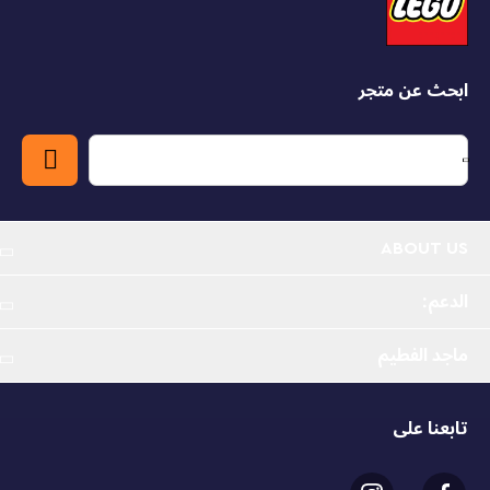
and a trellis with wicker detailing, it’s a great spring
gift for kids aged 12 and up, as well as adults who love
nature. Featuring LEGO flowers in shades of yellow,
pink and blue, plus buds and greenery, this is a piece
of floral decor that will never wilt or need to be
ابحث عن متجر
watered. Once built, it can be displayed standing or
hung on a wall.
LEGO® Flower Trellis Spring gift– Let kids aged 12
and up get creative and build floral home decor
with these LEGO flowers
ABOUT US
Seasonal colors – The flowers are inspired by
spring blooms in vibrant shades of yellow, pink and
الدعم:
blue, with a trellis and greenery
ماجد الفطيم
Floral decor – Once complete, this set can be
displayed standing or hung on a wall
تابعنا على
Spring gift for kids – The set makes a gift for
budding florists aged 12 and up, as well as a