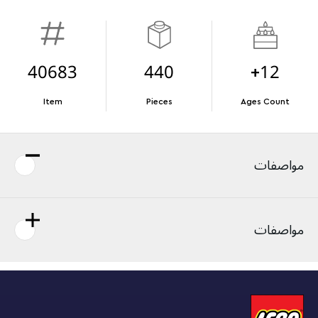
40683
440
12+
Item
Pieces
Ages Count
مواصفات
مواصفات
Plant seeds of creativity with this LEGO® Flower Trellis
Display (40683) Spring gift. Featuring spring blooms