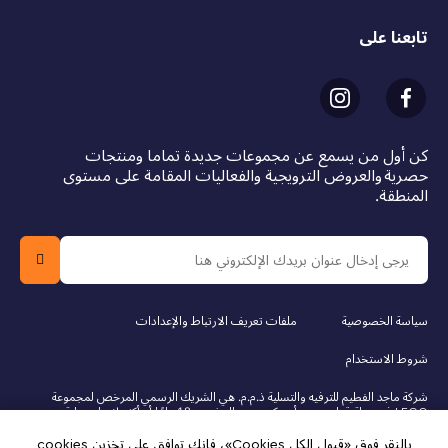
تابعنا على
كن أول من يسمع عن مجموعات جديدة تماما ومنتجات
حصرية والعروض الترويجية والفعاليات المقامة على مستوى
المنطقة.
سياسة الخصوصية
ملفات تعريف الارتباط والإعدادات
شروط الاستخدام
شركة ماجد الفطيم للترفيه والتسلية ذ.م.م. هي الشريك الرسمي المرخص لمجموعة
LEGO في دولة قطر. يجب أن يكون عمر المشتري 18 عامًا أو أكثر لإجراء عملية
الشراء عبر الإنترنت. LEGO، وشعار LEGO، والشخصية المصغرة، ودوبلو، وشعار
بالنقر فوق «قبول الكل Cookies»، فإنك توافق على تخزين cookies
فريندز، وشعار الشخصيات المصغرة، ودريمز، ونينجاجو، وفيدييو، ومايندستورمز هي