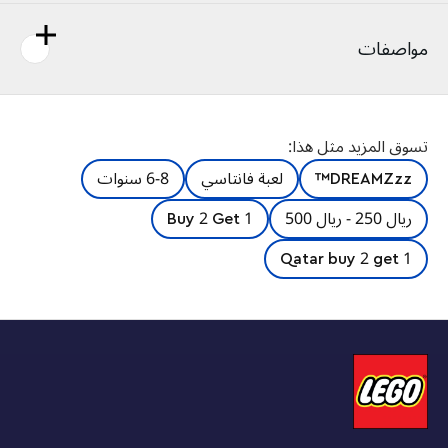
مواصفات
دع الأطفال الذين تزيد أعمارهم عن 8 سنوات ينطلقون في عالم
تسوق المزيد مثل هذا:
الأحلام مع مجموعة ألعاب البناء دريمززز™ كروكودايل كار من ليغو®
(71458). مستوحاة من البرنامج التلفزيوني، وتتيح المجموعة
DREAMZzz™
لعبة فانتاسي
6-8 سنوات
للأطفال إنشاء سيارة مذهلة ستساعد على إنقاذ جايدن من نايت
هانتر المخيف! مجموعة واحدة، خياران للبناء. تتضمن مجموعة
ريال 250 - ريال 500
Buy 2 Get 1
اللعب خيارين للبناء والكثير من التعليمات التي تقودها القصة، مما
يشجع الأطفال على اختيار مغامرتهم الخاصة والاستمتاع بوقت
Qatar buy 2 get 1
لعب مزدوج. يمكنهم أن يقرروا بناء سيارة تمساح لمحاربة الكوابيس
أو زورق فائق السرعة للطرق الوعرة وقارب صغير لمطاردتهم. في
وضع التمساح، تحتوي السيارة على أذرع وأرجل قابلة للتحريك
ومطلق أقراص مخفي في الشبكة الأمامية حتى يتمكن الأطفال
من إطلاق الأقراص من فم التمساح. في وضع الشاحنة، تحتوي
السيارة على عجلات دوارة وسقف قابل للإزالة لوضع مجسم صغير
بالداخل. مجسمات صغيرة رائعة، تتضمن مجموعة ألعاب البناء
مجسمات صغيرة مفصلة لكوبر وجايدن، بالإضافة إلى نايت هانتر،
الذي يأتي مع لعبة دراجة نارية رائعة ومساعد شرير.