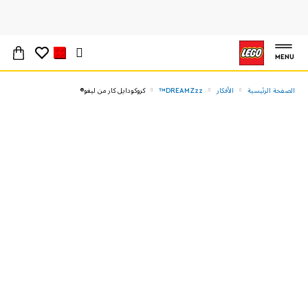
MENU
الصفحة الرئيسية
الأفكار
DREAMZzz™
كروكودايل كار من ليغو®