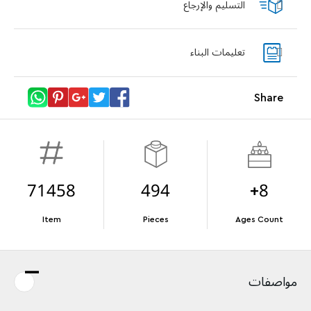
التسليم والإرجاع
llection
LEGO® Koenigsegg Sadair's Spear
Steering Wheel
تعليمات البناء
With purchases of Koenigsegg Sadair's Spear
وBlastoise (72153). العرض سارٍ حتى نفاد الكمية.
Megacar (42232). While supplies last.*
Share
تفاصيل العرض
Terms & Conditions
71458
494
8+
Item
Pieces
Ages Count
مواصفات