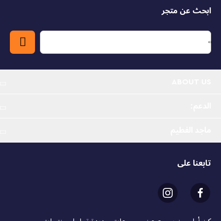
ابحث عن متجر
مركبة قابلة للتخصيص - يمكن للأطفال الاستمتاع باللعب
التخيلي مع مجموعة ألعاب بناء دريمززز™ كروكودايل كار من
ليغو® (71458)، والتي تتيح لهم بناء واحدة من مركبتين
طريقتان للبناء - يمكن للأطفال اختيار بناء السيارة كسيارة
تمساح أو كسيارة متجولة فائقة السرعة للطرق الوعرة
ABOUT US
وضع التمساح - في وضع التمساح، تقوم السيارة بإخراج
الأقراص من شبكتها (فم التمساح) ولها أذرع وأرجل قابلة
الدعم:
للتحريك لتسهيل اللعب على الأطفال وخلق مغامرات
ماجد الفطيم
وضع الطرق الوعرة - في وضع الطرق الوعرة، تحتوي السيارة
على عجلات دوارة وسقف يمكن إزالته، مما يسمح للأطفال
بوضع مجسم صغير بالداخل
تابعنا على
3 مجسمات صغيرة - تتضمن المجموعة مجسمات صغيرة
لكوبر وجايدن ونايت هانتر
اللعب الجماعي أو الفردي - تم تصميم المجموعة للأطفال