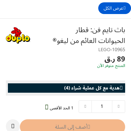
عرض الكل
باث تايم فن: قطار
الحيوانات العائم من ليغو®
10965-LEGO
89 ر.ق
المنتج متوفر الآن
هدية مع كل عملية شراء
(
4
)
1 الحد الأقصى
هدية مع كل عملية شراء
هدية مع كل
llection
LEGO® Koenigsegg Sadair's Spear
أضف إلى السلة
Steering Wheel