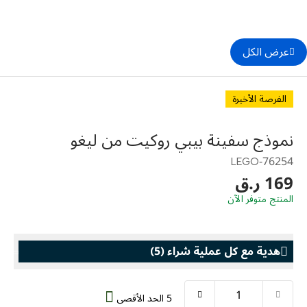
عرض الكل
الفرصة الأخيرة
نموذج سفينة بيبي روكيت من ليغو
76254-LEGO
169 ر.ق
المنتج متوفر الآن
هدية مع كل عملية شراء
(
5
)
5 الحد الأقصى
هدية مع كل عملية شراء
هدية مع كل