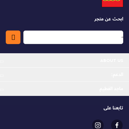
لإلهام المزيد من الخيال في مغامرات جارديانز أوف ذا جالاكسي.
لمزيد من المرح الرقمي، يمكن للأطفال تنزيل تطبيق ليغو بيلدر
والدخول إلى عالم من الإبداع، حيث يمكنهم تكبير النماذج وتدويرها
ابحث عن متجر
بشكل ثلاثي الأبعاد وحفظ المجموعات وتتبع تقدم البناء.
سفينة الفضاء سوبر هيرو - يتميز نموذج سفينة بيبي روكيت
(76254) من ليغو مارفل بتصميم المركبة الشهيرة من فيلم
مارفل ستوديوز "جارديانز أوف ذا جالاكسي الجزء الثالث "
ليستمتع بها الأطفال
ABOUT US
شخصيات كلاسيكية - تتضمن المجموعة مجسم شخصية بيبي
روكيت مع مجسم مصغر لشخصية روكيت البالغ لإلهام المزيد
الدعم:
من الخيال في مغامرات جارديانز أوف ذا جالاكسي.
ماجد الفطيم
مغامرات خيالية - يمكن للأطفال تأدية مشاهد من الفيلم
ولعب الأدوار وإرسال البعثات الخاصة بهم مع شخصيات
روكيت وبيبي روكيت والسفينة الفضائية التي تتميز بقمرة
تابعنا على
قابلة للفتح ومعدات هبوط قابلة للتعديل مع قاذفين
هدية رائعة - لعبة قابلة للبناء للأطفال بعمر 8 سنوات فما فوق