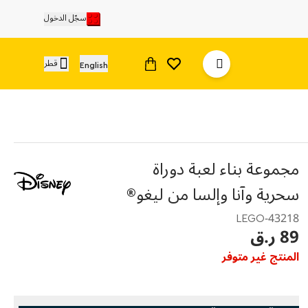
سجّل الدخول
قطر
English
مجموعة بناء لعبة دوراة
سحرية وآنا وإلسا من ليغو®
43218-LEGO
89 ر.ق
المنتج غير متوفر