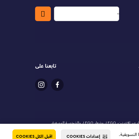
تابعنا على
شركة ماجد الفطيم للترفيه والتسلية ذ.م.م. هي الشريك الرسمي المرخص لمجموعة LEGO في دولة قطر. يجب أن يكون عمر المشتري 18 عامًا أو أكثر لإجراء عملية الشراء عبر الإنترنت. LEGO، وشعار LEGO، والشخصية المصغرة،
ندز، وشعار الشخصيات المصغرة، ودريمز، ونينجاجو، وفيدييو، ومايندستورمز هي علامات تجارية لمجموعة LEGO. © 2025 مجموعة LEGO. جميع الحقوق محفوظة. استخدام هذا الموقع يعني موافقتك على شروط
إعدادات COOKIES
اقبل الكل COOKIES