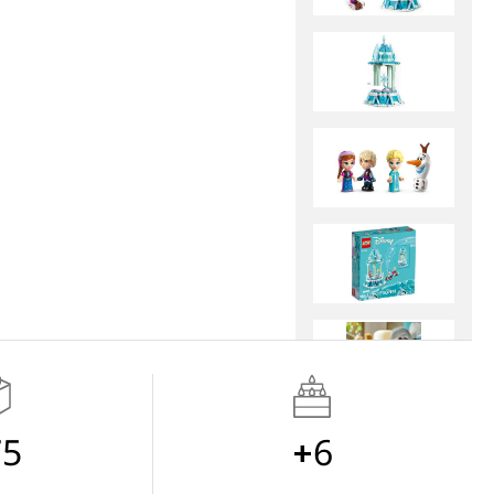
75
6+