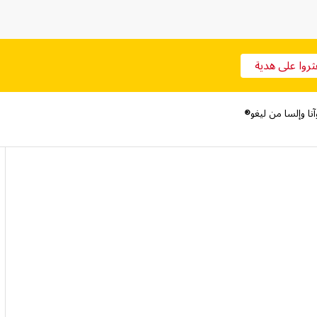
ثروا على هدية
نا وإلسا من ليغو®