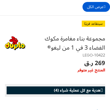
عرض الكل
سيتقاعد قريبًا
مجموعة بناء مغامرة مكوك
الفضاء 3 في 1 من ليغو®
10422-LEGO
269 ر.ق
المنتج غير متوفر
هدية مع كل عملية شراء
(
4
)
هدية مع كل عملية شراء
هدية مع كل