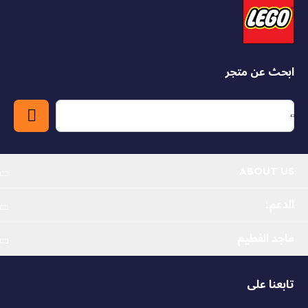
كوكب أو أي شيء آخر يمكن للأطفال الصغار أن يحلموا به! مع
التروس الدوار والمروحة الدوارة والرافعة والأبواب المفصلية
ومكعب الإضاءة، تساعد هذه اللعبة التعليمية الممتعة للأطفال في
مرحلة ما قبل المدرسة أيضًا على تطوير المهارات الحركية الدقيقة.
ابحث عن متجر
لعبة بناء وإعادة بناء سفينة الفضاء - حفز شغف رائد الفضاء
الصغير بالفضاء الخارجي مع لعبة مغامرة مكوك الفضاء 3 في
1 من ليغو® دابلو® متعددة الاستخدامات للأطفال في مرحلة
ما قبل المدرسة من سن 3 سنوات فما فوق.
الكثير من القطع في الصندوق - مع مجموعة متنوعة من
المكعبات الملونة وملحقات الألعاب، بالإضافة إلى كائن
ABOUT US
فضائي ومجسمين لرائد فضاء من ليغو دابلو®، يبتكر الأطفال
الصغار مغامرات فضائية لا حصر لها ومفتوحة
الدعم:
لعبة تنمية للأطفال في مرحلة ما قبل المدرسة - يقوم الأطفال
ماجد الفطيم
الصغار بصقل المهارات الحركية الدقيقة أثناء تشغيل الرافعة،
وتدوير المروحة وفتح الأبواب، وتطوير قدراتهم الإبداعية من
خلال بناء مجموعة متنوعة من المركبات الفضائية
تابعنا على