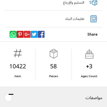
التسليم والإرجاع
llection
LEGO® Koenigsegg Sadair's Spear
Steering Wheel
تعليمات البناء
With purchases of Koenigsegg Sadair's Spear
وBlastoise (72153). العرض سارٍ حتى نفاد الكمية.
Megacar (42232). While supplies last.*
Share
تفاصيل العرض
Terms & Conditions
10422
58
3+
Item
Pieces
Ages Count
مواصفات